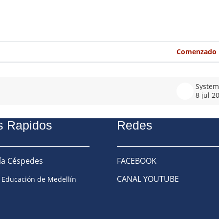
Comenzado 
8 jul 2
s Rapidos
Redes
___________________________
_____________________________
ría Céspedes
FACEBOOK
CANAL YOUTUBE
e Educación de Medellín