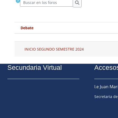
Buscar en los foros
Buscar en los foros
Debate
Estado
Mostrando 1 de 1 discusiones
INICIO SEGUNDO SEMESTRE 2024
Secundaria Virtual
Acceso
_______________________________________
____________
I.e Juan Ma
Secretaria d