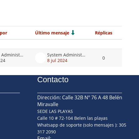
por
Último mensaje
Réplicas
Acciones
System Administrator
System Administrator
0
024
8 jul 2024
Contacto
__________
_______________________________________
Dirección: Calle 32B Nº 76 A 48 Belén
Miravalle
SEDE LAS PLAYAS
Calle 10 # 72-104 Belen las playas
Whatsapp de soporte (solo mensajes ): 305
317 2090
Email: