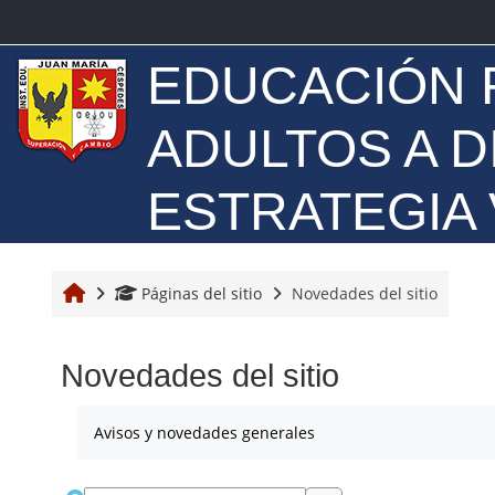
Salta al contenido principal
CURSOS
EDUCACIÓN 
ADULTOS A D
profile,moodle
ESTRATEGIA 
grades,grades
calendar,core_calendar
Inicio
Páginas del sitio
Novedades del sitio
privatefiles,moodle
Novedades del sitio
reports,core_reportbuilder
Avisos y novedades generales