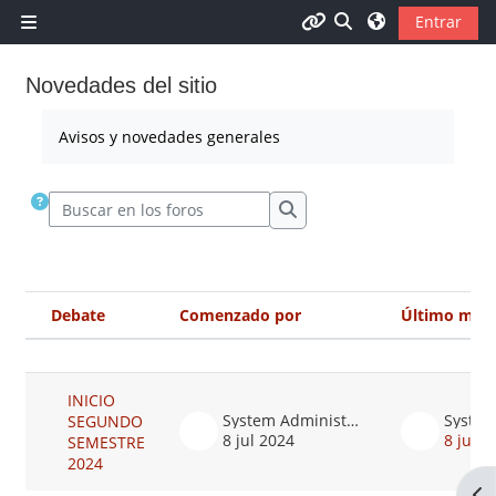
Salta al contenido principal
Selector de búsqu
Entrar
Panel lateral
CURSOS
Novedades del sitio
profile,moodle
Avisos y novedades generales
grades,grades
Buscar en los foros
Buscar en los foros
calendar,core_calendar
Debate
Comenzado por
Último men
privatefiles,moodle
Estado
Mostrando 1 de 1 discusiones
reports,core_reportbuilder
INICIO
System Administrator
SEGUNDO
8 jul 2024
8 jul 2
SEMESTRE
2024
Abr