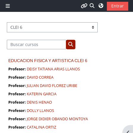
Salta al contenido principal
Selector de búsqu
Entrar
Panel lateral
CURSOS
Categorías
profile,moodle
Buscar cursos
Buscar cursos
grades,grades
EDUCACION FISICA Y ARTISTICA CLEI 6
Profesor:
DEISY TATIANA ARIAS LLANOS
calendar,core_calendar
Profesor:
DAVID CORREA
Profesor:
JULIAN DAVID FLOREZ URIBE
privatefiles,moodle
Profesor:
KATERIN GARCIA
Profesor:
DENIS HENAO
reports,core_reportbuilder
Profesor:
DOLLY LLANOS
Profesor:
JORGE DIDIER OBANDO MONTOYA
Profesor:
CATALINA ORTIZ
Abr